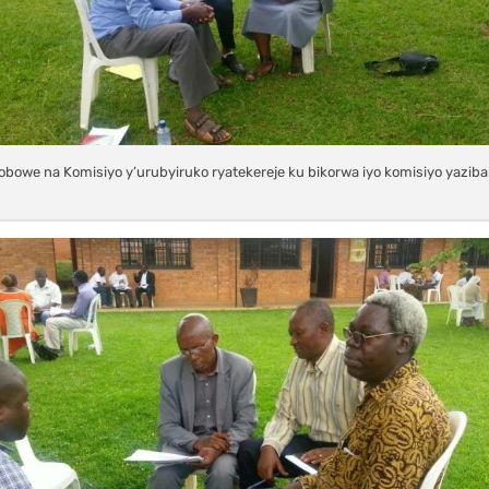
yobowe na Komisiyo y’urubyiruko ryatekereje ku bikorwa iyo komisiyo yazi