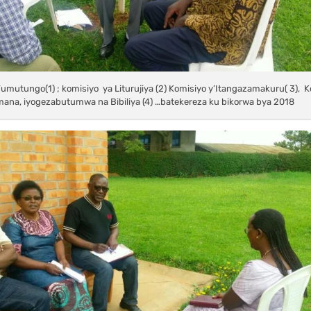
’umutungo(1) ; komisiyo ya Liturujiya (2) Komisiyo y’Itangazamakuru( 3), 
mana, iyogezabutumwa na Bibiliya (4) …batekereza ku bikorwa bya 2018