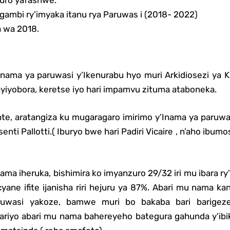
zuro yafashwe.
igambi ry’imyaka itanu rya Paruwas i (2018- 2022)
 wa 2018.
Inama ya paruwasi y’Ikenurabu hyo muri Arkidiosezi ya Ki
yiyobora, keretse iyo hari impamvu zituma ataboneka.
te, aratangiza ku mugaragaro imirimo y’Inama ya paruwa
enti Pallotti.( Iburyo bwe hari Padiri Vicaire , n’aho ibum
ma iheruka, bishimira ko imyanzuro 29/32 iri mu ibara ry’i
yane ifite ijanisha riri hejuru ya 87%. Abari mu nama k
ruwasi yakoze, bamwe muri bo bakaba bari barigez
 ariyo abari mu nama bahereyeho bategura gahunda y’i