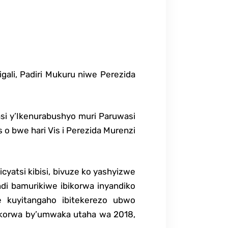
gali, Padiri Mukuru niwe Perezida
si y’Ikenurabushyo muri Paruwasi
os o bwe hari Vis i Perezida Murenzi
cyatsi kibisi, bivuze ko yashyizwe
andi bamurikiwe ibikorwa inyandiko
e kuyitangaho ibitekerezo ubwo
bikorwa by’umwaka utaha wa 2018,