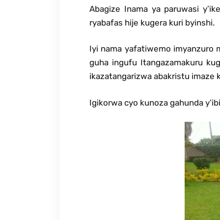
Abagize Inama ya paruwasi y’i
ryabafas hije kugera kuri byinshi.
Iyi nama yafatiwemo imyanzuro 
guha ingufu Itangazamakuru kug
ikazatangarizwa abakristu imaze
Igikorwa cyo kunoza gahunda y’i