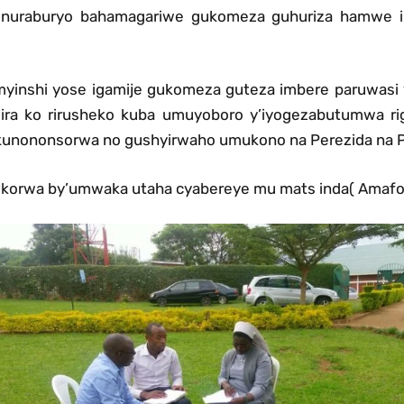
kenuraburyo bahamagariwe gukomeza guhuriza hamwe i
myinshi yose igamije gukomeza guteza imbere paruwasi 
ira ko rirusheko kuba umuyoboro y’iyogezabutumwa rig
 kunononsorwa no gushyirwaho umukono na Perezida na P
bikorwa by’umwaka utaha cyabereye mu mats inda( Amafo