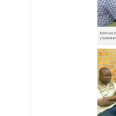
Komi iyo y
y’iyoboka