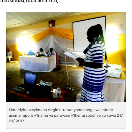
 matsinda.( reba amafoto)
Mme Nyiranzeyimana Virginie, umunyamabanga wa mbere
asoma raporo y’Inama ya paruwasi y’Ikenurabushyo yo kuwa 21/
01/ 2017