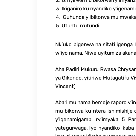
Is hyirwa mu bikorwa ry’imyan
Ikiganiro ku nyandiko y’igenam
Guhunda y’ibikorwa mu mwaka
Utuntu n’utundi
Nk’uko bigenwa na sitati igenga 
w’iyo nama. Niwe uyitumiza akana
Aha Padiri Mukuru Rwasa Chrysan
ya Gikondo, yitiriwe Mutagatifu Vis
Vincent)
Abari mu nama bemeje raporo y’ina
mu bikorwa ku ntera ishimishije c
y’igenamigambi ry’imyaka 5 Pa
yategurwaga. Iyo nyandiko ikaba