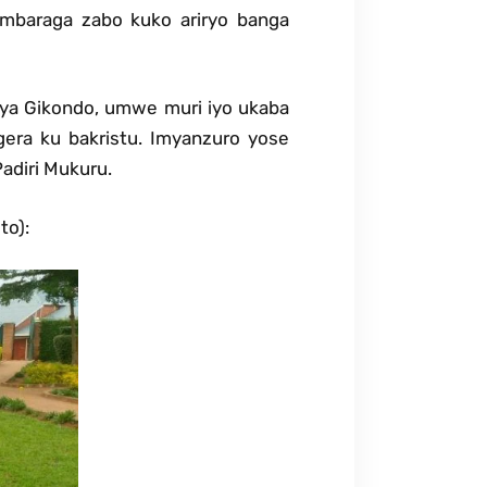
mbaraga zabo kuko ariryo banga
ya Gikondo, umwe muri iyo ukaba
era ku bakristu. Imyanzuro yose
adiri Mukuru.
to):