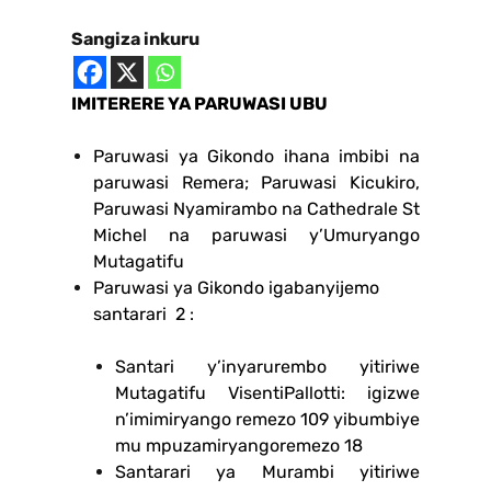
Sangiza inkuru
IMITERERE YA PARUWASI UBU
Paruwasi ya Gikondo ihana imbibi na
paruwasi Remera; Paruwasi Kicukiro,
Paruwasi Nyamirambo na Cathedrale St
Michel na paruwasi y’Umuryango
Mutagatifu
Paruwasi ya Gikondo igabanyijemo
santarari 2 :
Santari y’inyarurembo yitiriwe
Mutagatifu VisentiPallotti: igizwe
n’imimiryango remezo 109 yibumbiye
mu mpuzamiryangoremezo 18
Santarari ya Murambi yitiriwe