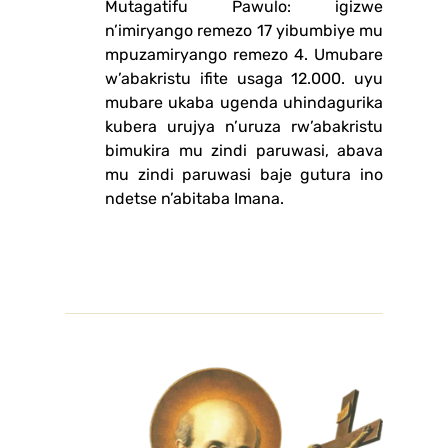
Mutagatifu Pawulo: igizwe
n’imiryango remezo 17 yibumbiye mu
mpuzamiryango remezo 4. Umubare
w’abakristu ifite usaga 12.000. uyu
mubare ukaba ugenda uhindagurika
kubera urujya n’uruza rw’abakristu
bimukira mu zindi paruwasi, abava
mu zindi paruwasi baje gutura ino
ndetse n’abitaba Imana.